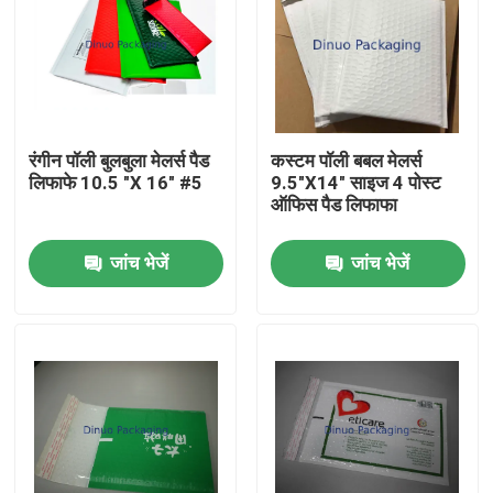
रंगीन पॉली बुलबुला मेलर्स पैड
कस्टम पॉली बबल मेलर्स
लिफाफे 10.5 "X 16" #5
9.5"X14" साइज 4 पोस्ट
ऑफिस पैड लिफाफा
जांच भेजें
जांच भेजें
घर
उत्पादों
वीडियो