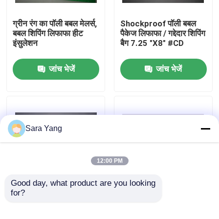
ग्रीन रंग का पॉली बबल मेलर्स,
Shockproof पॉली बबल
हमारे बारे में
बबल शिपिंग लिफाफा हीट
पैकेज लिफाफा / गद्देदार शिपिंग
इंसुलेशन
बैग 7.25 "X8" #CD
कारखाना दौरा
जांच भेजें
जांच भेजें
गुणवत्ता नियंत्रण
हमसे संपर्क करें
Sara Yang
समाचार
12:00 PM
मामले
Good day, what product are you looking 
for?
बुलबुला लपेटें अंदर, रंगीन
ऑनलाइन शॉपिंग / एक्सप्रेस
बुलबुला मेलर्स के साथ गद्देदार
डिलीवरी के लिए सफेद गद्देदार
बबल मेलिंग बैग
मेलिंग लिफाफा
बबल पॉली मेलर लिफ़ाफ़े