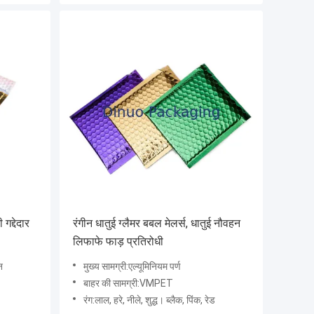
गद्देदार
रंगीन धातुई ग्लैमर बबल मेलर्स, धातुई नौवहन
लिफाफे फाड़ प्रतिरोधी
न
मुख्य सामग्री:एल्यूमिनियम पर्ण
बाहर की सामग्री:VMPET
रंग:लाल, हरे, नीले, शुद्ध। ब्लैक, पिंक, रेड