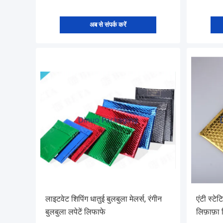
अब से संपर्क करें
लाइटवेट शिपिंग धातुई बुलबुला मेलर्स, रंगीन
एंटी स्टे
बुलबुला लपेटें लिफाफे
लिफ़ाफ़ा 