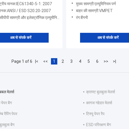
ष्ट्रीय मानक:IEC61340-5-1: 2007
मुख्य सामग्री:एल्यूमिनियम पर्ण
 मानक:ANSI / ESD S20.20-2007
बाहर की सामग्री:VMPET
पीपी सामग्री और इलेक्ट्रॉनिक एल्यूमीनियम + पालतू कपड़े
रंग:बैंगनी
अब से संपर्क करें
अब से संपर्क करें
Page 1 of 6
|<
<<
1
2
3
4
5
6
>>
>|
बबल मेलर्स
क्राफ्ट बुलबुला मेलर्स
पेपर बैग
कागज गद्देदार मेलर्स
्ब रैपिंग पेपर
टिश्यू पेपर रैप
ुलबुला बैग
ESD परिरक्षण बैग