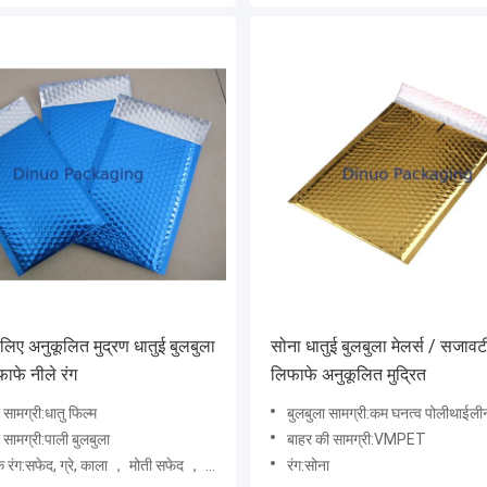
 लिए अनुकूलित मुद्रण धातुई बुलबुला
सोना धातुई बुलबुला मेलर्स / सजावटी 
फाफे नीले रंग
लिफाफे अनुकूलित मुद्रित
 सामग्री:धातु फिल्म
बुलबुला सामग्री:कम घनत्व पोलीथाईली
 सामग्री:पाली बुलबुला
बाहर की सामग्री:VMPET
 रंग:सफेद, ग्रे, काला ， मोती सफेद ， लाल। हरा
रंग:सोना