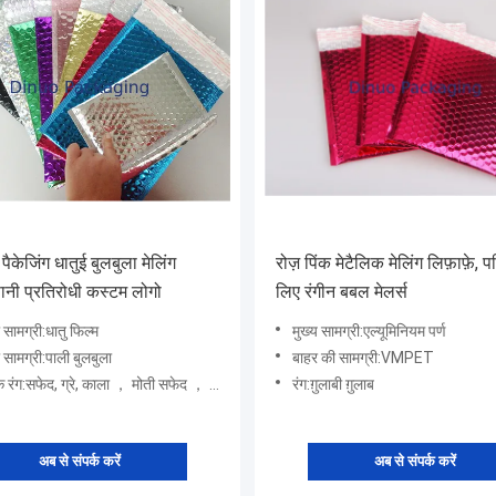
 पैकेजिंग धातुई बुलबुला मेलिंग
रोज़ पिंक मेटैलिक मेलिंग लिफ़ाफ़े, 
ानी प्रतिरोधी कस्टम लोगो
लिए रंगीन बबल मेलर्स
 सामग्री:धातु फिल्म
मुख्य सामग्री:एल्यूमिनियम पर्ण
 सामग्री:पाली बुलबुला
बाहर की सामग्री:VMPET
 रंग:सफेद, ग्रे, काला ， मोती सफेद ， लाल। हरा
रंग:ग़ुलाबी ग़ुलाब
अब से संपर्क करें
अब से संपर्क करें