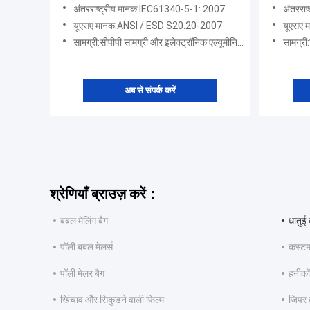
अंतरराष्ट्रीय मानक:IEC61340-5-1: 2007
अंतररा
यूएसए मानक:ANSI / ESD S20.20-2007
यूएसए
सामग्री:सीपीपी सामग्री और इलेक्ट्रॉनिक एल्यूमीनियम + पालतू कपड़े
सामग्री:सी
अब से संपर्क करें
श्रेणियाँ ब्राउज़ करें：
बबल मेलिंग बैग
धातुई 
पॉली बबल मेलर्स
कस्टम 
पॉली मेलर बैग
हनीकॉम
खिंचाव और सिकुड़ने वाली फिल्म
जिपर ब