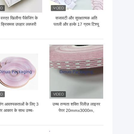
 वस्त्र खिलौना पैकेजिंग के
सजावटी और सुरक्षात्मक अति
 क्रिसमस उपहार लक्जरी
पतली और हल्के 17 ग्राम टिश्यू
टिशू पेपर लपेटें रोल
पेपर पैकेजिंग शीट
 अच्छी कीमत
सबसे अच्छी कीमत
जिंग आवश्यकताओं के लिए 3
उच्च तन्यता शक्ति रिलीज़ लाइनर
ोर आकार के साथ उच्च-
पेपर 20mmx3000m,
रदर्शन रिलीज लाइनर पेपर
≥30N/25mm B2B
अनुप्रयोगों के लिए