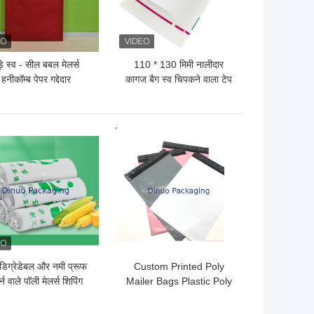
़े स्व - सील बबल मेलर्स
110 * 130 मिमी नालीदार
हनीकॉम्ब पेपर गद्देदार
कागज बैग स्व चिपकने वाला टेप
बायोडिग्रेडेबल कुशन
मेलर गद्देदार शिपिंग लिफाफे
 अच्छी कीमत
सबसे अच्छी कीमत
डिग्रेडेबल और नमी प्रूफ
Custom Printed Poly
र्न वाले पॉली मेलर्स शिपिंग
Mailer Bags Plastic Poly
ाफे बैग 8.5 "X12" # 2
Envelopes 12.5" X 19"
#6 Rainproof