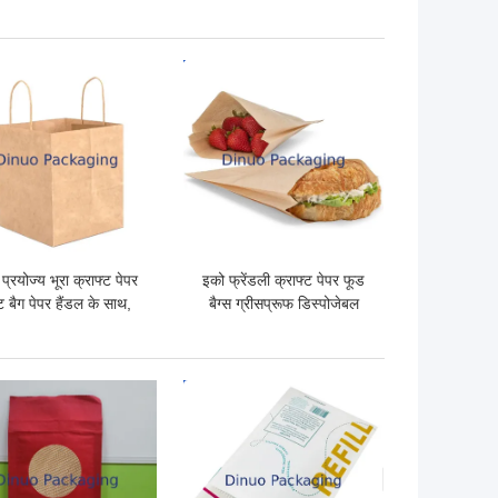
लपेटो पैकेजिंग लिफाफे
वजन
 अच्छी कीमत
सबसे अच्छी कीमत
 प्रयोज्य भूरा क्राफ्ट पेपर
इको फ्रेंडली क्राफ्ट पेपर फूड
 बैग पेपर हैंडल के साथ,
बैग्स ग्रीसप्रूफ डिस्पोजेबल
पैकेजिंग के लिए हल्का
ओपन टॉप स्नैक बैग्स बेकरी
डिस्पोजेबल बैग
सैंडविच फल खानपान टेकआउट
के लिए
 अच्छी कीमत
सबसे अच्छी कीमत