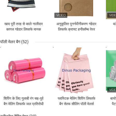
खाद पूरी तरह से काले नालीदार
अनुकूलित पुनर्नवीनीकरण गद्देदार
बड
कागज गद्देदार लिफाफे मानक
लिफाफे क्राफ्ट हनीकॉम्ब पेपर
आकार
मेलर
पॉली मेलर बैग
(52)
सबसे अच्छी कीमत
सबसे अच्छी कीमत
सबसे
शिपिंग के लिए गुलाबी रंग सह-पूर्व
प्लास्टिक मेलिंग शिपिंग लिफाफे
बायो
बैग मेलिंग लिफाफे जल प्रतिरोधी
बैग सेल्फ सीलिंग पॉली मेलर्स
पैट
लिफ