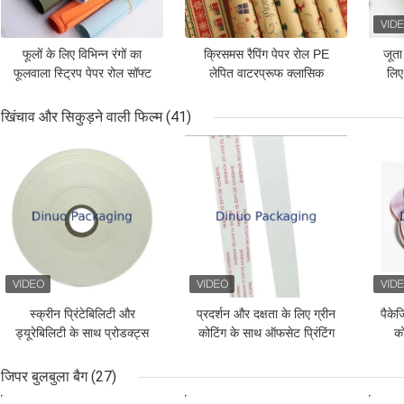
फूलों के लिए विभिन्न रंगों का
क्रिसमस रैपिंग पेपर रोल PE
जूता
फूलवाला स्ट्रिप पेपर रोल सॉफ्ट
लेपित वाटरप्रूफ क्लासिक
लिए
स्ट्रिप क्राफ्ट पेपर फूलों के लिए
क्रिसमस पैटर्न के साथ उपहार
उपहार पैकेजिंग
लपेटने DIY शिल्प के लिए
खिंचाव और सिकुड़ने वाली फिल्म
(41)
सबसे अच्छी कीमत
सबसे अच्छी कीमत
सबसे
स्क्रीन प्रिंटेबिलिटी और
प्रदर्शन और दक्षता के लिए ग्रीन
पैके
ड्यूरेबिलिटी के साथ प्रोडक्ट्स
कोटिंग के साथ ऑफसेट प्रिंटिंग
क
पैकिंग रिलीज पेपर
रिलीज लाइनर
प्
जिपर बुलबुला बैग
(27)