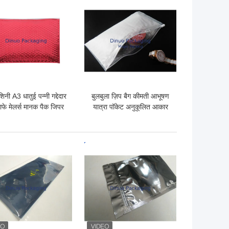
 अच्छी कीमत
सबसे अच्छी कीमत
िनी A3 धातुई पन्नी गद्देदार
बुलबुला ज़िप बैग कीमती आभूषण
फे मेलर्स मानक पैक जिपर
यात्रा पॉकेट अनुकूलित आकार
बुलबुला बैग
के साथ पारदर्शी पीई गद्देदार
 अच्छी कीमत
सबसे अच्छी कीमत