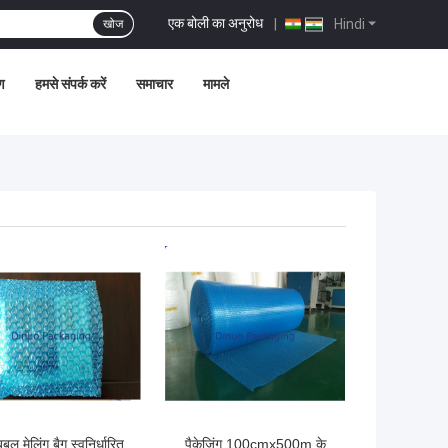
एक बोली का अनुरोध
|
Hindi
खोज
ण
हमसे संपर्क करें
समाचार
मामले
 अच्छी कीमत
सबसे अच्छी कीमत
 बबल मेलिंग बैग स्वनिर्धारित
पैकेजिंग 100cmx500m के