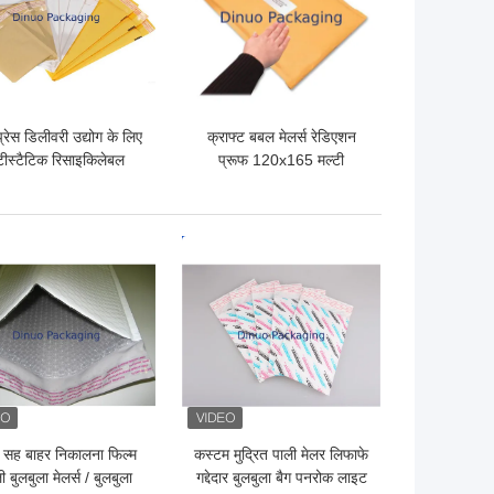
्रेस डिलीवरी उद्योग के लिए
क्राफ्ट बबल मेलर्स रेडिएशन
ंटीस्टैटिक रिसाइकिलेबल
प्रूफ 120x165 मल्टी
्ट गद्देदार लिफाफे का आकार
फंक्शनल का उपयोग करते हुए
3
पोस्ट ऑफिस
 अच्छी कीमत
सबसे अच्छी कीमत
 सह बाहर निकालना फिल्म
कस्टम मुद्रित पाली मेलर लिफाफे
ी बुलबुला मेलर्स / बुलबुला
गद्देदार बुलबुला बैग पनरोक लाइट