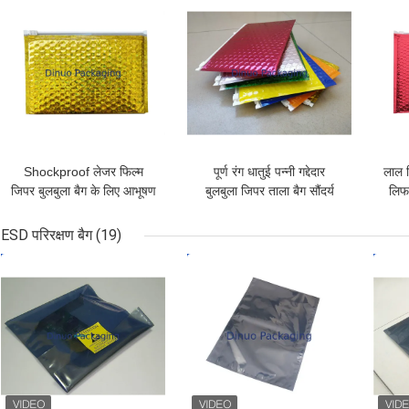
सबसे अच्छी कीमत
सबसे अच्छी कीमत
सबसे
Shockproof लेजर फिल्म
पूर्ण रंग धातुई पन्नी गद्देदार
लाल श
जिपर बुलबुला बैग के लिए आभूषण
बुलबुला जिपर ताला बैग सौंदर्य
लिफा
/ कॉस्मेटिक एसजीएस है
प्रसाधन पैकेजिंग जिपर बुलबुला
बैग
ESD परिरक्षण बैग
(19)
सबसे अच्छी कीमत
सबसे अच्छी कीमत
सबसे