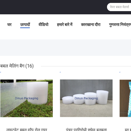
घर
उत्पादों
वीडियो
हमारे बारे में
कारखाना दौरा
गुणवत्ता नियंत्र
बबल मेलिंग बैग
(16)
सबसे अच्छी कीमत
सबसे अच्छी कीमत
सबसे
लाइटवेट बबल व्रैप रोल एयर
पंचर प्रतिरोधी सफेद बुलबुला
ब्लू