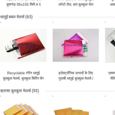
कुशनेड 95x155 मिमी # ए
लपेटो रोल, हवा बुलबुला रोल
आका
संक्षारण प्रतिरोधी
पारिस्थितिकी के अनुकूल है
धातुई बबल मेलर्स
(65)
सबसे अच्छी कीमत
सबसे अच्छी कीमत
सबसे
Recyclable रंगीन धातुई
इलेक्ट्रॉनिक उत्पादों के लिए
एक्सप
बुलबुला मेलर्स, बुलबुला शिपिंग बैग
गुलाबी धातुई बुलबुला मेलर्स /
मेल
नमी सबूत
बुलबुला लपेटें लिफाफे
क्राफ्ट बुलबुला मेलर्स
(93)
सबसे अच्छी कीमत
सबसे अच्छी कीमत
सबसे