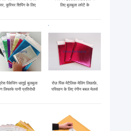
र, कूरियर शिपिंग के लिए
लिए बुलबुला लपेटें के
बबल पैक बैग
Shockproof ब्लू जंबो रोल
 अच्छी कीमत
सबसे अच्छी कीमत
्रेस पैकेजिंग धातुई बुलबुला
रोज़ पिंक मेटैलिक मेलिंग लिफ़ाफ़े,
िंग लिफाफे पानी प्रतिरोधी
परिवहन के लिए रंगीन बबल मेलर्स
कस्टम लोगो
 अच्छी कीमत
सबसे अच्छी कीमत