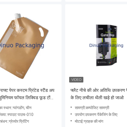
्राफ्ट पेपर कस्टम प्रिंटेड स्टैंड अप
फ्लैट नीचे की ओर अतिथि उपकरण प
युमिनियम फॉयल लिक्विड फूड टोंटी
के लिए लचीला थैली खड़े हो जाओ
 का स्थान::ग्वांगडोंग, चीन
सामग्री:कम्पोजिट सामग्री
ंख्या::स्पाउट पाउच-010
उपयोग:उपकरण पैकेजिंग के लिए
ंधन::ग्रेव्योर प्रिंटिंग
मोटाई:ग्राहक की मांग