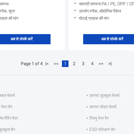
ी:कागज
सामग्री संरचना:PA / PE, OPP / CPP, PET / VMPET / PE, P
्नैक, सूगर
उपयोग:स्नैक, औद्योगिक पैकेज
्राहक की मांग
मोटाई:ग्राहक की मांग
अब से संपर्क करें
अब से संपर्क करें
Page 1 of 4
|<
<<
1
2
3
4
>>
>|
बबल मेलर्स
क्राफ्ट बुलबुला मेलर्स
पेपर बैग
कागज गद्देदार मेलर्स
्ब रैपिंग पेपर
टिश्यू पेपर रैप
ुलबुला बैग
ESD परिरक्षण बैग