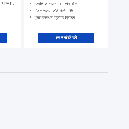
ET / AL / PE, PEC
उत्पत्ति का स्थान::ग्वांगडोंग, चीन
मॉडल संख्या::टोंटी थैली -06
भूतल प्रबंधन::ग्रेव्योर प्रिंटिंग
अब से संपर्क करें