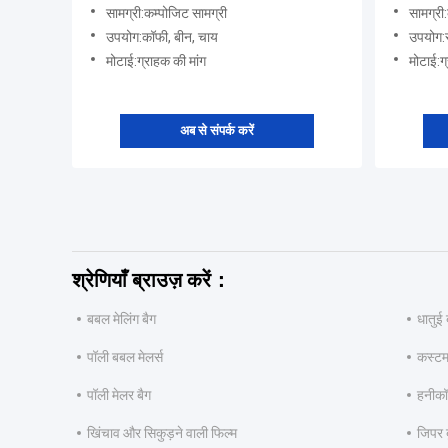
सामग्री:कम्पोजिट सामग्री
सामग्र
उपयोग:कॉफी, बीन, चाय
उपयोग:स
मोटाई:ग्राहक की मांग
मोटाई:ग
अब से संपर्क करें
श्रेणियाँ ब्राउज़ करें：
बबल मेलिंग बैग
धातुई 
पॉली बबल मेलर्स
कस्टम 
पॉली मेलर बैग
हनीकॉम
खिंचाव और सिकुड़ने वाली फिल्म
जिपर ब