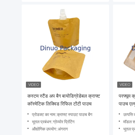
कस्टम स्टैंड अप बैग बायोडिग्रेडेबल क्राफ्ट
परफ्यूम क
कॉस्मेटिक लिक्विड रिफिल टोंटी पाउच
पाउच एल्
पाउच
प्रोडक्ट का नाम::क्राफ्ट स्पाउट पाउच बैग
उत्पत्ति
भूतल प्रबंधन::ग्रेव्योर प्रिंटिंग
मॉडल स
औद्योगिक उपयोग::अंगराग
भूतल प्रब