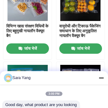
हमारे बारे में
विभिन्न खाद्य संरक्षण विधियों के
वायुरोधी और टिकाऊ पैकेजिंग
कारखाना दौरा
लिए बहुमुखी नायलॉन वैक्यूम
समाधान के लिए अनुकूलित
बैग
नायलॉन वैक्यूम बैग
गुणवत्ता नियंत्रण
जांच भेजें
जांच भेजें
हमसे संपर्क करें
समाचार
Sara Yang
मामले
3:00 PM
Good day, what product are you looking 
बबल मेलिंग बैग