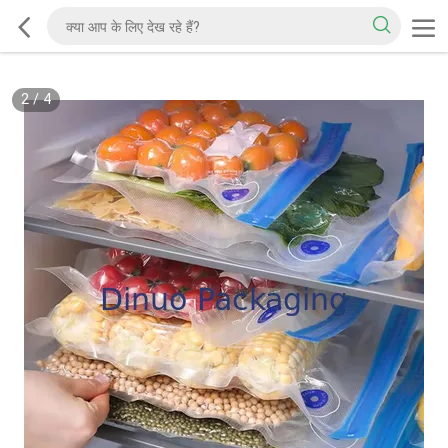
2
/
4