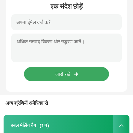
एक संदेश छोड़ें
धातुई बबल मेलर्स
क्राफ्ट बुलबुला मेलर्स
पॉली बबल मेलर्स
कस्टम पेपर बैग
कागज गद्देदार मेलर्स
अन्य श्रेणियों अमेरिका से
पॉली मेलर बैग
बबल मेलिंग बैग
(19)
हनीकॉम्ब रैपिंग पेपर