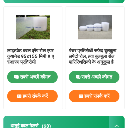
टिश्यू पेपर रैप
खिंचाव और सिकुड़ने वाली फिल्म
जिपर बुलबुला बैग
लाइटवेट बबल व्रैप रोल एयर
पंचर प्रतिरोधी सफेद बुलबुला
कुशनेड 95x155 मिमी # ए
लपेटो रोल, हवा बुलबुला रोल
संक्षारण प्रतिरोधी
पारिस्थितिकी के अनुकूल है
ESD परिरक्षण बैग
सबसे अच्छी कीमत
सबसे अच्छी कीमत
नायलॉन वैक्यूम बैग
हमसे संपर्क करें
हमसे संपर्क करें
सीपीई प्लास्टिक बैग
कस्टम मुद्रित पाउच खड़े हो जाओ
धातुई बबल मेलर्स
(68)