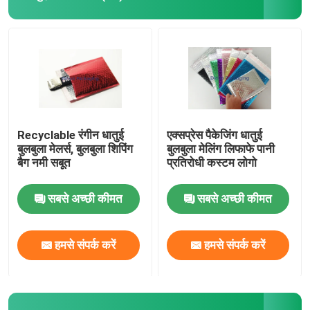
एल्यूमीनियम पन्नी बैग
मुद्रित पेपर बॉक्स
एयर कॉलम बैग
Recyclable रंगीन धातुई
एक्सप्रेस पैकेजिंग धातुई
बुलबुला मेलर्स, बुलबुला शिपिंग
बुलबुला मेलिंग लिफाफे पानी
बैग नमी सबूत
प्रतिरोधी कस्टम लोगो
सबसे अच्छी कीमत
सबसे अच्छी कीमत
हमसे संपर्क करें
हमसे संपर्क करें