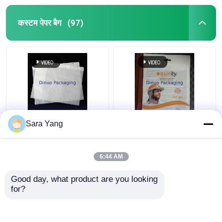
कस्टम पेपर बैग
(97)
चार आयामी निरंतर ग्लासिन
पुन: प्रयोज्य और एआई
Sara Yang
पेपर बैग
डिज़ाइन फ़ाइलें ग्लासिन पेपर
लिफाफा
6:44 AM
सबसे अच्छी कीमत
सबसे अच्छी कीमत
Good day, what product are you looking 
for?
हमसे संपर्क करें
हमसे संपर्क करें