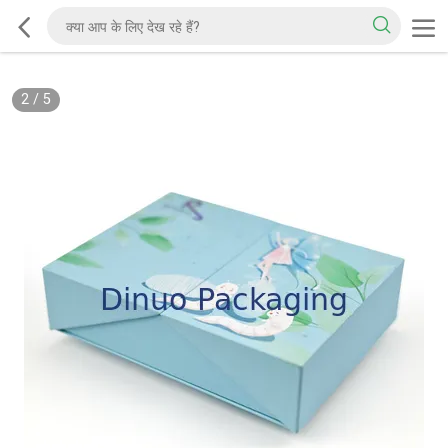
2
/
5