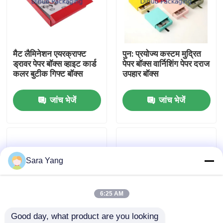
हमारे बारे में
मैट लैमिनेशन एयरक्राफ्ट
पुन: प्रयोज्य कस्टम मुद्रित
कारखाना दौरा
ड्रावर पेपर बॉक्स व्हाइट कार्ड
पेपर बॉक्स वार्निशिंग पेपर दराज
कलर बुटीक गिफ्ट बॉक्स
उपहार बॉक्स
गुणवत्ता नियंत्रण
जांच भेजें
जांच भेजें
हमसे संपर्क करें
समाचार
Sara Yang
मामले
6:25 AM
Good day, what product are you looking 
बबल मेलिंग बैग