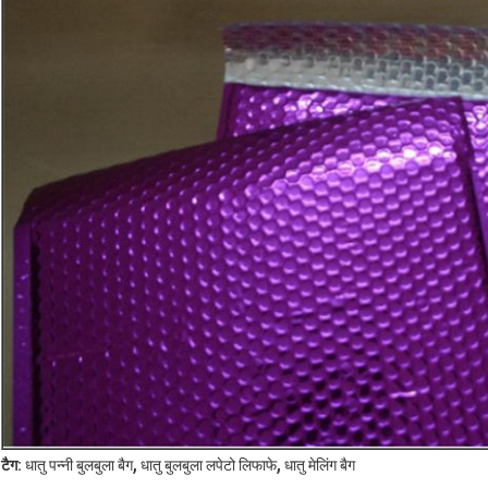
,
,
टैग:
धातु पन्नी बुलबुला बैग
धातु बुलबुला लपेटो लिफाफे
धातु मेलिंग बैग