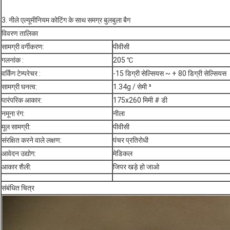
3. नीले एल्यूमीनियम कोटिंग के साथ समग्र बुलबुला बैग
विवरण तालिका
सामग्री वर्गीकरण:
पीवीसी
गलनांक :
205 ℃
वर्किंग टेम्परेचर :
-15 डिग्री सेल्सियस ~ + 80 डिग्री सेल्सियस
सामग्री घनत्व:
1.34g / सेमी ³
पारंपरिक आकार:
175x260 मिमी # डी
नमूना रंग:
नीला
मूल सामग्री:
पीवीसी
संरक्षित करने वाले लक्षण:
पंचर प्रतिरोधी
आवेदन उद्योग:
मेडिकल
आकार शैली:
जिपर खड़े हो जाओ
संबंधित चित्र