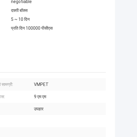
negotiable
दफ़्ती बॉक्स
5 ~ 10 दिन
प्रति दिन 100000 पीसीएस
 सामग्री:
VMPET
यास:
9 एम एम
उपहार