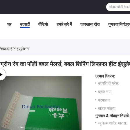
घर
उत्पादों
वीडियो
हमारे बारे में
कारखाना दौरा
गुणवत्ता नियंत्र
 लिफाफा हीट इंसुलेशन
ग्रीन रंग का पॉली बबल मेलर्स, बबल शिपिंग लिफाफा हीट इंसुल
उत्पाद विवरण:
उत्पत्ति के प्लेस:
ब्रांड नाम:
प्रमाणन:
मॉडल संख्या:
भुगतान & नौवहन नियमों:
न्यूनतम आदेश मात्रा: