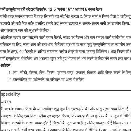
गर्मी इन्सुलेशन हरी गद्देदार लिफाफे, 12.5 "एक्स 19" / आकार 6 बबल मेलर
पॉली बबल मेलर्स वास्तव में बबल लिफाफे को संदर्भित करता है, केवल नामों में भिन्न होता है, ताक
उत्पादों को नहीं मिल सके, इसलिए हमारे कई समान उत्पादों ने अलग-अलग नामों का उपयोग किया, ह
और लगातार नाम को सुधारने के लिए।
आंतरिक गद्देदार द्वारा लाइनर पॉली बबल मेलर्स, सतह पर फिल्म और कम घनत्व वाली पॉलीथीन, पालत
परिवहन के लिए, उच्च आग की रोकथाम, विकिरण प्रभाव के साथ शुद्ध एल्यूमीनियम का उपयोग करते ह
पास के क्षेत्र, 40 डिग्री से अधिक तापमान, स्रोत क्षेत्र के पास परमाणु विकिरण।
धातु फिल्म की 
गर्मी इन्सुलेशन, पैकेजिंग और भंडारण कुछ जमे हुए भोजन को भंग करने के लिए लंबे समय तक कर स
आवेदन
1. टेप, सीडी, कैमरा, लेंस, फिल्म, प्रमाण पत्र, उपहार, किताबें आदि पोस्ट करने के ल
2. कॉस्मेटिक या पदोन्नति या परिधान या अन्य पैकेजिंग
speciallity
आवेदन
Coextrusion फिल्म के आम आवेदन शुद्ध दूध बैग, एक्सप्रेस बैग और धातु सुरक्षात्मक फिल्म है।
उदाहरण के लिए, एक फिल्म: ब्लैक एंड व्हाइट फिल्म, जिसका इस्तेमाल कूरियर बैग या दूध की थैलियों 
विभिन्न कारकों के कारण व्यक्त होते हैं जिससे बैग टूट जाता है, इसलिए साधारण पीई फिल्म संभव
आवश्यकता है;
इसी तरह, खाद्य बैग (उदाहरण के लिए: शुद्ध दूध की थैलियां) खाद्य मानकों का पाल