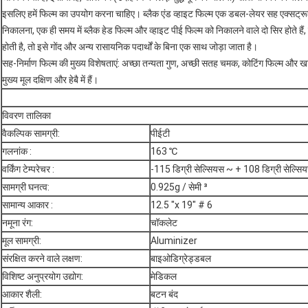
इसलिए हमें फिल्म का उपयोग करना चाहिए।
ब्लैक एंड व्हाइट फिल्म एक डबल-लेयर सह एक्सट्रू
निकालना, एक ही समय में ब्लैक हेड फिल्म और व्हाइट पीई फिल्म को निकालने वाले दो सिर होते हैं
होती है, तो इसे गोंद और अन्य रासायनिक पदार्थों के बिना एक साथ जोड़ा जाता है।
सह-निर्माण फिल्म की मुख्य विशेषताएं: अच्छा तन्यता गुण, अच्छी सतह चमक, कोटिंग फिल्म और खा
मुख्य मूल दक्षिण और हेबै में हैं।
विवरण तालिका
वैकल्पिक सामग्री:
पीईटी
गलनांक :
163 ℃
वर्किंग टेम्परेचर :
-115 डिग्री सेल्सियस ~ + 108 डिग्री सेल्सि
सामग्री घनत्व:
0.925g / सेमी ³
सामान्य आकार :
12.5 "x 19" # 6
नमूना रंग:
चॉकलेट
मूल सामग्री:
Aluminizer
संरक्षित करने वाले लक्षण:
बाइओडिग्रेड्डबल
विशिष्ट अनुप्रयोग उद्योग:
मेडिकल
आकार शैली:
बटन बंद