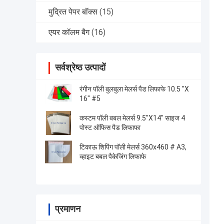
मुद्रित पेपर बॉक्स
(15)
एयर कॉलम बैग
(16)
सर्वश्रेष्ठ उत्पादों
रंगीन पॉली बुलबुला मेलर्स पैड लिफाफे 10.5 "X
16" #5
कस्टम पॉली बबल मेलर्स 9.5"X14" साइज 4
पोस्ट ऑफिस पैड लिफाफा
टिकाऊ शिपिंग पॉली मेलर्स 360x460 # A3,
व्हाइट बबल पैकेजिंग लिफाफे
प्रमाणन