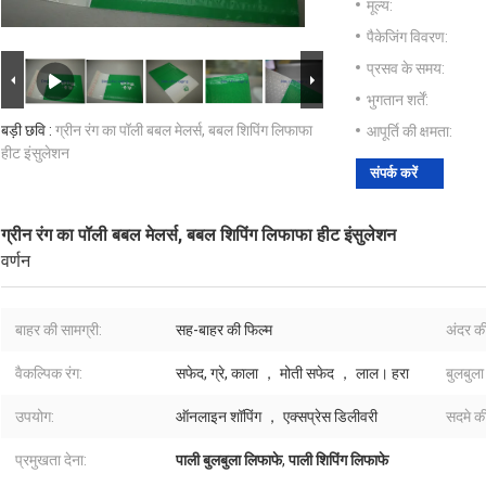
मूल्य:
पैकेजिंग विवरण:
प्रसव के समय:
भुगतान शर्तें:
बड़ी छवि :
ग्रीन रंग का पॉली बबल मेलर्स, बबल शिपिंग लिफाफा
आपूर्ति की क्षमता:
हीट इंसुलेशन
संपर्क करें
ग्रीन रंग का पॉली बबल मेलर्स, बबल शिपिंग लिफाफा हीट इंसुलेशन
वर्णन
बाहर की सामग्री:
सह-बाहर की फिल्म
अंदर की
वैकल्पिक रंग:
सफेद, ग्रे, काला ， मोती सफेद ， लाल। हरा
बुलबुला
उपयोग:
ऑनलाइन शॉपिंग ， एक्सप्रेस डिलीवरी
सदमे क
प्रमुखता देना:
पाली बुलबुला लिफाफे
,
पाली शिपिंग लिफाफे