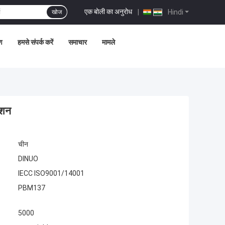
एक बोली का अनुरोध
|
Hindi
खोज
ण
हमसे संपर्क करें
समाचार
मामले
ेशन
चीन
DINUO
IECC ISO9001/14001
PBM137
5000