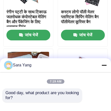
रंगीन पट्टी के साथ टिकाऊ
कस्टम लोगो पॉली मेलर
हमारे बारे में
जलरोधक कंपोस्टेबल मेलिंग
प्लास्टिक शिपिंग मेलिंग बैग
बैग और पैकेजिंग के लिए
पॉलीमेलर कूरियर बैग
धन्यवाद प्रिंट
कारखाना दौरा
जांच भेजें
जांच भेजें
गुणवत्ता नियंत्रण
हमसे संपर्क करें
Sara Yang
समाचार
7:19 AM
मामले
Good day, what product are you looking 
for?
प्यारा पिल्ला प्रिंट पॉली मेल बैग
लोगो मुद्रण योग्य स्पष्ट
खुद सील बुटीक छोटे व्यवसाय
टिकाऊ पैकिंग सूची डालें
बबल मेलिंग बैग
के लिए जलरोधक
लिफाफा पॉली मेलर