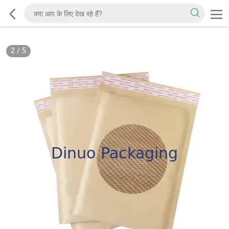
2
/
5