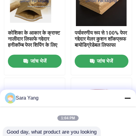
हमारे बारे में
कोशिका के आकार के क्राफ्ट
पर्यावरणीय रूप से 100% पेपर
कारखाना दौरा
नालीदार लिफाफे गद्देदार
गद्देदार मेलर कुशन शॉकप्रूफ
हनीकॉम्ब पेपर शिपिंग के लिए
बायोडिग्रेडेबल लिफाफा
गुणवत्ता नियंत्रण
जांच भेजें
जांच भेजें
हमसे संपर्क करें
समाचार
Sara Yang
मामले
1:04 PM
Good day, what product are you looking 
बबल मेलिंग बैग