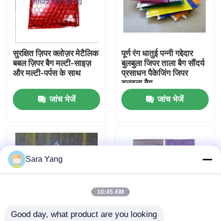
हमारे बारे में
सुरक्षित ज़िपर क्लोज़र मेटैलिक
पूर्ण रंग धातुई पन्नी गद्देदार
कारखाना दौरा
बबल ज़िपर बैग मल्टी-साइज़
बुलबुला जिपर ताला बैग सौंदर्य
और मल्टी-पर्पस के साथ
प्रसाधन पैकेजिंग जिपर
बुलबुला बैग
गुणवत्ता नियंत्रण
जांच भेजें
जांच भेजें
हमसे संपर्क करें
समाचार
Sara Yang
मामले
10:45 AM
Good day, what product are you looking 
बबल मेलिंग बैग