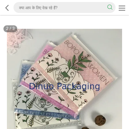
2
/
3