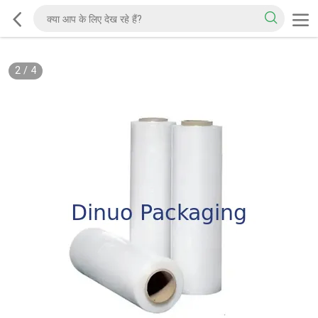
2
/
4