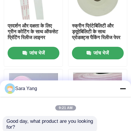
हमारे बारे में
प्रदर्शन और दक्षता के लिए
स्क्रीन प्रिंटेबिलिटी और
ग्रीन कोटिंग के साथ ऑफसेट
ड्यूरेबिलिटी के साथ
कारखाना दौरा
प्रिंटिंग रिलीज लाइनर
प्रोडक्ट्स पैकिंग रिलीज पेपर
जांच भेजें
जांच भेजें
गुणवत्ता नियंत्रण
हमसे संपर्क करें
Sara Yang
समाचार
9:21 AM
मामले
Good day, what product are you looking 
for?
बबल मेलिंग बैग
उच्च गुणवत्ता के साथ ग्लासिन
उच्च तन्यता शक्ति रिलीज़