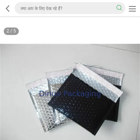
2
/
5