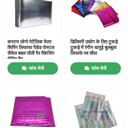
कस्टम लोगो मेटैलिक मेलर
डिलिवरी उद्योग के लिए टुकड़े
शिपिंग लिफाफा पैडेड पोस्टल
टुकड़े में रंगीन धातुई बुलबुला
सैचेल बबल पॉली रैप पैकेजिंग
लिफाफे स्व सील
मेलिंग बैग
जांच भेजें
जांच भेजें
घर
उत्पादों
वीडियो