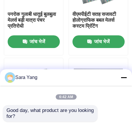
पनरोक गुलाबी धातुई बुलबुला
वीएमपीईटी सतह सजावटी
हमारे बारे में
मेलर्स बड़ी मात्रा पंचर
होलोग्राफिक बबल मेलर्स
प्रतिरोधी
कस्टम प्रिंटिंग
कारखाना दौरा
जांच भेजें
जांच भेजें
गुणवत्ता नियंत्रण
हमसे संपर्क करें
Sara Yang
समाचार
6:42 AM
मामले
Good day, what product are you looking 
for?
शिपिंग पैकेजिंग होलोग्राफिक
बहुस्तरीय होलोग्राफिक बबल
बुलबुला लिफाफा मेलिंग बैग
मेलर्स 8.5 "एक्स 12" # 2
बबल मेलिंग बैग
धातु बहु होलोग्राफिक बुलबुला
एक्सप्रेस डिलीवरी के लिए