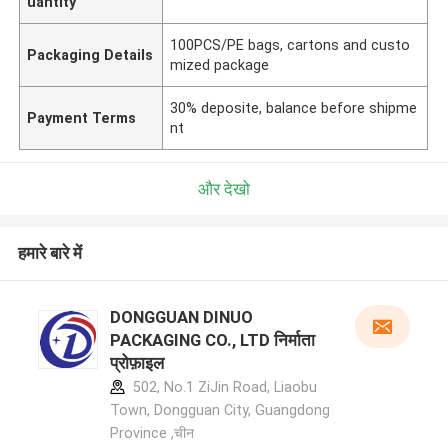
uantity
100PCS/PE bags, cartons and custo
Packaging Details
mized package
30% deposite, balance before shipme
Payment Terms
nt
और देखो
हमारे बारे में
DONGGUAN DINUO
PACKAGING CO., LTD निर्माता
प्रोफ़ाइल
502, No.1 ZiJin Road, Liaobu
Town, Dongguan City, Guangdong
Province ,चीन