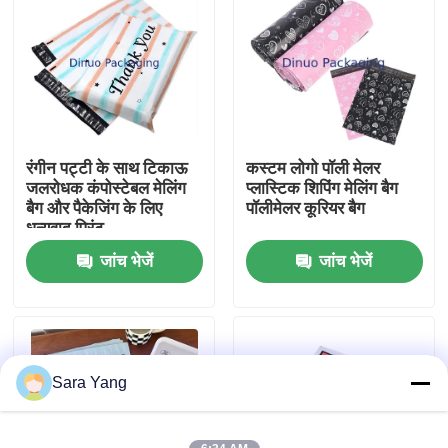
हमारे बारे में
कारखाना दौरा
रंगीन पट्टी के साथ टिकाऊ
कस्टम लोगो पॉली मेलर
गुणवत्ता नियंत्रण
जलरोधक कंपोस्टेबल मेलिंग
प्लास्टिक शिपिंग मेलिंग बैग
बैग और पैकेजिंग के लिए
पॉलीमेलर कूरियर बैग
धन्यवाद प्रिंट
हमसे संपर्क करें
जांच भेजें
जांच भेजें
समाचार
मामले
Sara Yang
बबल मेलिंग बैग