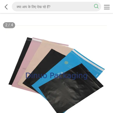
2
/
4