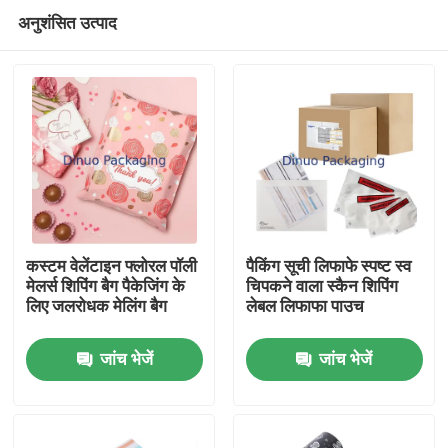
अनुशंसित उत्पाद
कस्टम वेलेंटाइन फ्लोरल पॉली
पैकिंग सूची लिफाफे स्पष्ट स्व
मेलर्स शिपिंग बैग पैकेजिंग के
चिपकने वाला स्कैन शिपिंग
लिए जलरोधक मेलिंग बैग
लेबल लिफाफा पाउच
घर
जांच भेजें
जांच भेजें
उत्पादों
वीडियो