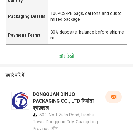
uantity
100PCS/PE bags, cartons and custo
Packaging Details
mized package
30% deposite, balance before shipme
Payment Terms
nt
और देखो
हमारे बारे में
DONGGUAN DINUO
PACKAGING CO., LTD निर्माता
प्रोफ़ाइल
502, No.1 ZiJin Road, Liaobu
Town, Dongguan City, Guangdong
Province ,चीन