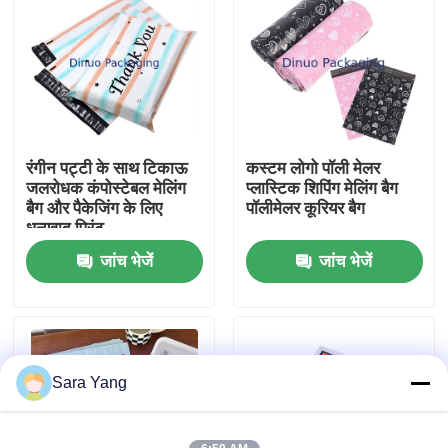
हमारे बारे में
कारखाना दौरा
रंगीन पट्टी के साथ टिकाऊ
कस्टम लोगो पॉली मेलर
गुणवत्ता नियंत्रण
जलरोधक कंपोस्टेबल मेलिंग
प्लास्टिक शिपिंग मेलिंग बैग
बैग और पैकेजिंग के लिए
पॉलीमेलर कूरियर बैग
धन्यवाद प्रिंट
हमसे संपर्क करें
जांच भेजें
जांच भेजें
समाचार
मामले
Sara Yang
बबल मेलिंग बैग