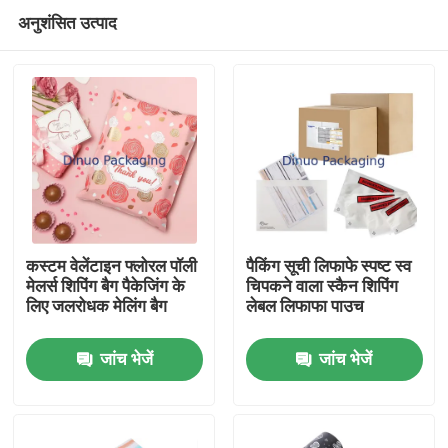
अनुशंसित उत्पाद
कस्टम वेलेंटाइन फ्लोरल पॉली
पैकिंग सूची लिफाफे स्पष्ट स्व
मेलर्स शिपिंग बैग पैकेजिंग के
चिपकने वाला स्कैन शिपिंग
लिए जलरोधक मेलिंग बैग
लेबल लिफाफा पाउच
घर
जांच भेजें
जांच भेजें
उत्पादों
वीडियो