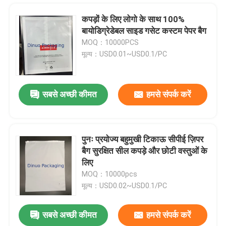
कपड़ों के लिए लोगो के साथ 100%
बायोडिग्रेडेबल साइड गसेट कस्टम पेपर बैग
MOQ：10000PCS
मूल्य：USD0.01~USD0.1/PC
सबसे अच्छी कीमत
हमसे संपर्क करें
पुनः प्रयोज्य बहुमुखी टिकाऊ सीपीई ज़िपर
बैग सुरक्षित सील कपड़े और छोटी वस्तुओं के
घर
लिए
MOQ：10000pcs
मूल्य：USD0.02~USD0.1/PC
उत्पादों
सबसे अच्छी कीमत
हमसे संपर्क करें
मजबूत स्व चिपकने वाला क्राफ्ट बबल पैकेज लिफाफा 345x465 मिमी #K लाइटवेट
वीडियो