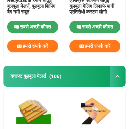
Recyclable रंगीन धातुई
एक्सप्रेस पैकेजिंग धातुई
बुलबुला मेलर्स, बुलबुला शिपिंग
बुलबुला मेलिंग लिफाफे पानी
बैग नमी सबूत
प्रतिरोधी कस्टम लोगो
एल्यूमीनियम पन्नी बैग
सबसे अच्छी कीमत
सबसे अच्छी कीमत
मुद्रित पेपर बॉक्स
हमसे संपर्क करें
हमसे संपर्क करें
एयर कॉलम बैग
क्राफ्ट बुलबुला मेलर्स
(106)