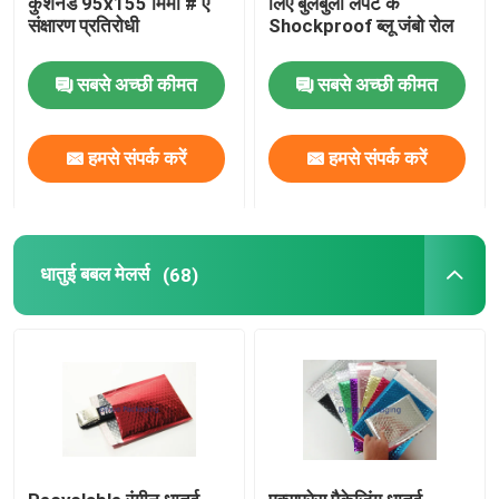
कुशनेड 95x155 मिमी # ए
लिए बुलबुला लपेटें के
संक्षारण प्रतिरोधी
Shockproof ब्लू जंबो रोल
टिश्यू पेपर रैप
सबसे अच्छी कीमत
सबसे अच्छी कीमत
खिंचाव और सिकुड़ने वाली फिल्म
हमसे संपर्क करें
हमसे संपर्क करें
जिपर बुलबुला बैग
ESD परिरक्षण बैग
धातुई बबल मेलर्स
(68)
नायलॉन वैक्यूम बैग
सीपीई प्लास्टिक बैग
कस्टम मुद्रित पाउच खड़े हो जाओ