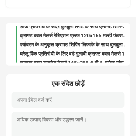
शॉक प्रतिरोध के अंदर बुलबुला लपेटें के साथ क्राफ्ट शिपिंग पैकेज लिफ़ाफ़ा
क्राफ्ट बबल मेलर्स रेडिएशन प्रूफ 120x165 मल्टी फंक्शनल का उपयोग करते हुए पोस्ट ऑफिस
हमारे बारे में
पर्यावरण के अनुकूल क्राफ्ट शिपिंग लिफाफे के साथ बुलबुला लपेटें कस्टम आकार के अंदर
घरेलू पिंक प्रतिरोधी के लिए बड़े गुलाबी क्राफ्ट बबल मेलर्स 180x165 # सीडी-डीसीडी
कारखाना दौरा
क्राफ्ट बबल लाइनेड मेलर्स 165x255 # बी 6, सफेद गद्देदार मेलिंग लिफाफे
कूरियर पैकिंग व्हाइट बबल लपेटें लिफाफे 190x275 #VD 125gsm मोटाई
गुणवत्ता नियंत्रण
वितरण उद्योग क्राफ्ट बबल मेलर्स / बबल शिपिंग लिफाफे 245x330 # A4
क्राफ्ट बबल मेलर्स गद्देदार लिफाफे 200x250 मिमी पोस्ट टेप / सीडी / पुस्तकों के लिए
हमसे संपर्क करें
परिधान पैकिंग बड़े बुलबुला लिफाफे, स्वयं सील बुलबुला Mailers 380x330 # B4
एक संदेश छोड़ें
360x460 क्राफ्ट पेपर बबल गद्देदार पोस्टल लिफाफे # A3 थ्री साइड सील
समाचार
4x8 सफ़ेद पॉली बबल मेलर्स, # 000 छोटे गद्देदार मेलिंग लिफाफे शॉक प्रूफ
एक्सप्रेस डिलीवरी के लिए साइज़ 00 पॉली बबल लाइनेड बैग्स 5 X 10 बबल मेलर्स
हीट सील मैट ब्लैक बबल मेलर्स 0/6 बाय 10, अपैरल के लिए बबल लाइनेड कूरियर बैग
मामले
रंगीन मुद्रित धातुई बुलबुला अटे बैग का आकार 1 / 7.25 "X12" अवकाश बुलबुला मेलर
कूरियर पैकिंग पॉली बबल मेलर्स साइज़ 2 8.5 "X12" टियर रेसिस्टेंट रिसाइकिलेबल
बबल मेलिंग बैग