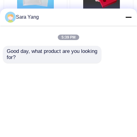
टी-शर्ट के लिए गारमेंट क्लियर
लक्जरी पनरोक ट्रेसिंग पेपर
Sara Yang
ग्लासिन पेपर बैग गैर प्लास्टिक
लिफाफे अनुकूलित पारदर्शी
कली
वेडिंग ग्लासिन लिफाफा
5:39 PM
सबसे अच्छी कीमत
सबसे अच्छी कीमत
Good day, what product are you looking 
for?
हमसे संपर्क करें
हमसे संपर्क करें
और देखो
होम
हमारे बारे में
हमसे संपर्क करें
Desktop Site
साइट मैप
गोपनीयता नीति