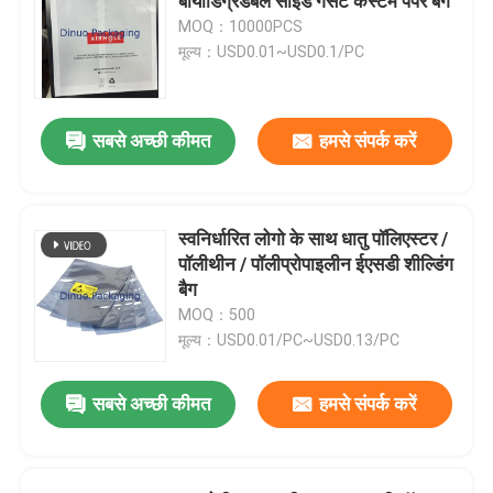
बायोडिग्रेडेबल साइड गसेट कस्टम पेपर बैग
MOQ：10000PCS
मूल्य：USD0.01~USD0.1/PC
सबसे अच्छी कीमत
हमसे संपर्क करें
स्वनिर्धारित लोगो के साथ धातु पॉलिएस्टर /
पॉलीथीन / पॉलीप्रोपाइलीन ईएसडी शील्डिंग
बैग
MOQ：500
मूल्य：USD0.01/PC~USD0.13/PC
सबसे अच्छी कीमत
हमसे संपर्क करें