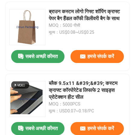
ब्राउन कस्टम लोगो गिफ्ट शॉपिंग क्राफ्ट
पेपर बैग हैंडल कॉफी डिलीवरी बैग के साथ
MOQ：5000 पीसी
मूल्य：US$0.08~US$0.25
सबसे अच्छी कीमत
हमसे संपर्क करें
ब्लैक 9.5x11 &#39;&#39; कस्टम
क्राफ्ट कॉरपोरेटेड लिफाफे 2 साइड्स
घर
प्रोटेक्शन हीट सील
MOQ：5000PCS
मूल्य：USD0.07~0.18/PC
उत्पादों
सबसे अच्छी कीमत
हमसे संपर्क करें
मजबूत स्व चिपकने वाला क्राफ्ट बबल पैकेज लिफाफा 345x465 मिमी #K लाइटवेट
वीडियो