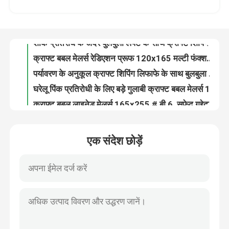
शॉक प्रतिरोध के अंदर बुलबुला लपेटें के साथ क्राफ्ट शिपिंग पैकेज लिफ़ाफ़ा
क्राफ्ट बबल मेलर्स रेडिएशन प्रूफ 120x165 मल्टी फंक्शनल का उपयोग करते हुए पोस्ट ऑफिस
हमारे बारे में
पर्यावरण के अनुकूल क्राफ्ट शिपिंग लिफाफे के साथ बुलबुला लपेटें कस्टम आकार के अंदर
घरेलू पिंक प्रतिरोधी के लिए बड़े गुलाबी क्राफ्ट बबल मेलर्स 180x165 # सीडी-डीसीडी
कारखाना दौरा
क्राफ्ट बबल लाइनेड मेलर्स 165x255 # बी 6, सफेद गद्देदार मेलिंग लिफाफे
कूरियर पैकिंग व्हाइट बबल लपेटें लिफाफे 190x275 #VD 125gsm मोटाई
गुणवत्ता नियंत्रण
वितरण उद्योग क्राफ्ट बबल मेलर्स / बबल शिपिंग लिफाफे 245x330 # A4
क्राफ्ट बबल मेलर्स गद्देदार लिफाफे 200x250 मिमी पोस्ट टेप / सीडी / पुस्तकों के लिए
हमसे संपर्क करें
परिधान पैकिंग बड़े बुलबुला लिफाफे, स्वयं सील बुलबुला Mailers 380x330 # B4
एक संदेश छोड़ें
360x460 क्राफ्ट पेपर बबल गद्देदार पोस्टल लिफाफे # A3 थ्री साइड सील
समाचार
4x8 सफ़ेद पॉली बबल मेलर्स, # 000 छोटे गद्देदार मेलिंग लिफाफे शॉक प्रूफ
एक्सप्रेस डिलीवरी के लिए साइज़ 00 पॉली बबल लाइनेड बैग्स 5 X 10 बबल मेलर्स
हीट सील मैट ब्लैक बबल मेलर्स 0/6 बाय 10, अपैरल के लिए बबल लाइनेड कूरियर बैग
मामले
रंगीन मुद्रित धातुई बुलबुला अटे बैग का आकार 1 / 7.25 "X12" अवकाश बुलबुला मेलर
कूरियर पैकिंग पॉली बबल मेलर्स साइज़ 2 8.5 "X12" टियर रेसिस्टेंट रिसाइकिलेबल
बबल मेलिंग बैग