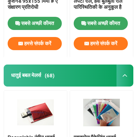
कुशनेड 95x155 मिमी # ए
लपेटो रोल, हवा बुलबुला रोल
संक्षारण प्रतिरोधी
पारिस्थितिकी के अनुकूल है
टिश्यू पेपर रैप
सबसे अच्छी कीमत
सबसे अच्छी कीमत
खिंचाव और सिकुड़ने वाली फिल्म
हमसे संपर्क करें
हमसे संपर्क करें
जिपर बुलबुला बैग
ESD परिरक्षण बैग
धातुई बबल मेलर्स
(68)
नायलॉन वैक्यूम बैग
सीपीई प्लास्टिक बैग
कस्टम मुद्रित पाउच खड़े हो जाओ