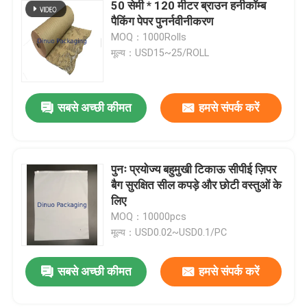
50 सेमी * 120 मीटर ब्राउन हनीकॉम्ब
पैकिंग पेपर पुनर्नवीनीकरण
MOQ：1000Rolls
मूल्य：USD15~25/ROLL
सबसे अच्छी कीमत
हमसे संपर्क करें
पुनः प्रयोज्य बहुमुखी टिकाऊ सीपीई ज़िपर
बैग सुरक्षित सील कपड़े और छोटी वस्तुओं के
लिए
MOQ：10000pcs
मूल्य：USD0.02~USD0.1/PC
सबसे अच्छी कीमत
हमसे संपर्क करें