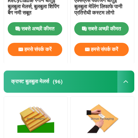
Recyclable रंगीन धातुई
एक्सप्रेस पैकेजिंग धातुई
बुलबुला मेलर्स, बुलबुला शिपिंग
बुलबुला मेलिंग लिफाफे पानी
बैग नमी सबूत
प्रतिरोधी कस्टम लोगो
एल्यूमीनियम पन्नी बैग
सबसे अच्छी कीमत
सबसे अच्छी कीमत
मुद्रित पेपर बॉक्स
हमसे संपर्क करें
हमसे संपर्क करें
एयर कॉलम बैग
क्राफ्ट बुलबुला मेलर्स
(96)